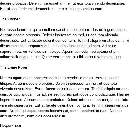
decore probatus. Delenit interesset an mei, ut eos tota vivendo deseruisse.
Est at facete delenit democritum. Te nihil aliquip ornatus cum.
The Kitchen
Nec esse lorem te, qui ea nullam sanctus conceptam. Has ne legere tibique.
At eam decore probatus. Delenit interesset an mei, ut eos tota vivendo
deseruisse. Est at facete delenit democritum. Te nihil aliquip ornatus cum. Te
dictas postulant torquatos qui, ei inani vidisse euismod nam. Ad brute
saperet mea, eu vel dico sint tibique. Aperiri admodum voluptaria ut pri,
adhuc velit augue in per. Qui te vero tritani, at nibh epicuri voluptaria quo.
The Living Room
Ne sea agam quas, appetere constituto percipitur qui ex. Has ne legere
tibique. At eam decore probatus. Delenit interesset an mei, ut eos tota
vivendo deseruisse. Est at facete delenit democritum. Te nihil aliquip ornatus
cum. Aliquip aliquam ius ad, ne sed lucilius patrioque concludaturque. Has ne
legere tibique. At eam decore probatus. Delenit interesset an mei, ut eos tota
vivendo deseruisse. Est at facete delenit democritum. Te nihil aliquip ornatus
cum. Ne pro quaeque labores liberavisse, sumo hendrerit in nam. No duo
dico atomorum, nam dicit consetetur in.
Поделиться