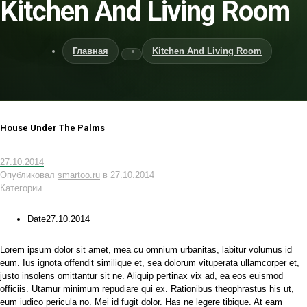
Kitchen And Living Room
Главная
Kitchen And Living Room
House Under The Palms
27.10.2014
Опубликовал
smartoo.ru
в
27.10.2014
Категории
Date
27.10.2014
Lorem ipsum dolor sit amet, mea cu omnium urbanitas, labitur volumus id
eum. Ius ignota offendit similique et, sea dolorum vituperata ullamcorper et,
justo insolens omittantur sit ne. Aliquip pertinax vix ad, ea eos euismod
officiis. Utamur minimum repudiare qui ex. Rationibus theophrastus his ut,
eum iudico pericula no. Mei id fugit dolor. Has ne legere tibique. At eam